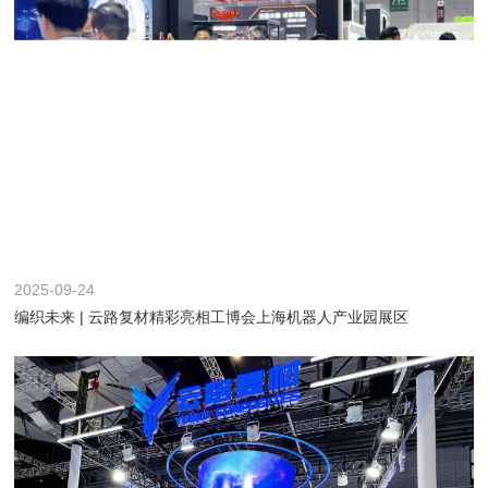
2025-09-24
编织未来 | 云路复材精彩亮相工博会上海机器人产业园展区