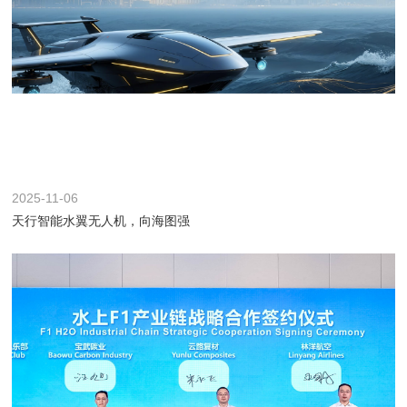
2025-11-06
天行智能水翼无人机，向海图强