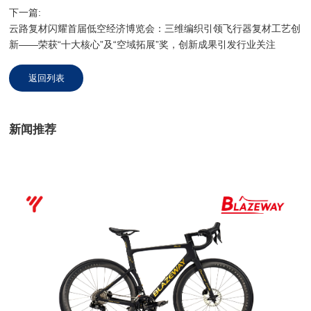
下一篇:
云路复材闪耀首届低空经济博览会：三维编织引领飞行器复材工艺创
新——荣获“十大核心”及“空域拓展”奖，创新成果引发行业关注
返回列表
新闻推荐