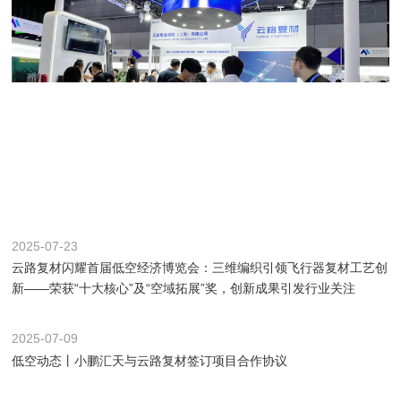
2025-07-23
云路复材闪耀首届低空经济博览会：三维编织引领飞行器复材工艺创
新——荣获“十大核心”及“空域拓展”奖，创新成果引发行业关注
2025-07-09
低空动态丨小鹏汇天与云路复材签订项目合作协议