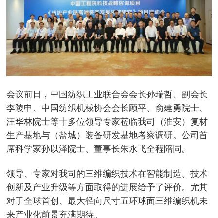
会议前日，中国纺织工业联合会会长孙瑞哲、副会长
李陵申、中国纺织机械协会会长顾平、俞建勇院士、
汪华林院士等十多位领导专家莅临我司（淮安）复材
生产基地与（盐城）装备研发基地考察调研。公司首
席科学家孙以泽院士、董事长朱永飞全程陪同。
领导、专家对我司的三维编织技术在智能制造、技术
创新及产业升级等方面取得的进展给予了评价。尤其
对于全球首创、最大径向尺寸五环球面三维编织机未
来产业化前景充满期待。